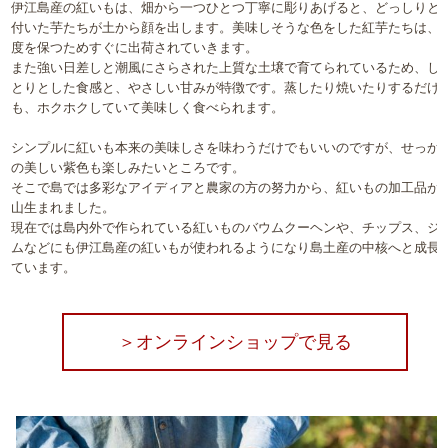
伊江島産の紅いもは、畑から一つひとつ丁寧に彫りあげると、どっしりと
付いた芋たちが土から顔を出します。美味しそうな色をした紅芋たちは、
度を保つためすぐに出荷されていきます。
また強い日差しと潮風にさらされた上質な土壌で育てられているため、し
とりとした食感と、やさしい甘みが特徴です。蒸したり焼いたりするだけ
も、ホクホクしていて美味しく食べられます。
シンプルに紅いも本来の美味しさを味わうだけでもいいのですが、せっか
の美しい紫色も楽しみたいところです。
そこで島では多彩なアイディアと農家の方の努力から、紅いもの加工品が
山生まれました。
現在では島内外で作られている紅いものバウムクーヘンや、チップス、ジ
ムなどにも伊江島産の紅いもが使われるようになり島土産の中核へと成長
ています。
＞オンラインショップで見る