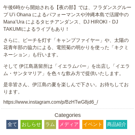
午後6時から開始される【夜の部】では、フラダンスグルー
プ U’i Ohana によるパフォーマンスや沖縄本島で活躍中の
Mana’Ura によるタヒチアンダンス、DJ HIROKI・DJ
TAKUMIによるライブもあり！
さらに、ビーチを灯す「キャンプファイヤー」や、太陽の
花青年部の協力による、電照菊の明かりを使った「キクミ
ネーション」も行います。
そして 伊江島蒸留所は「イエラムバー」を出店し「イエラ
ム・サンタマリア」を色々な飲み方で提供いたします。
是非皆さん、伊江島の夏を楽しんで下さい。お待ちしてお
ります。
https://www.instagram.com/p/BzHTwG8jd6_/
Categories
全て
おしらせ
ラム
メディア
イベント
商品紹介