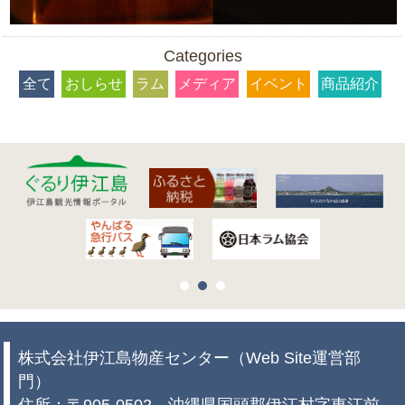
Categories
全て
おしらせ
ラム
メディア
イベント
商品紹介
株式会社伊江島物産センター（Web Site運営部
門）
住所：〒905-0502 沖縄県国頭郡伊江村字東江前